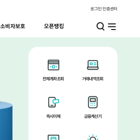
로그인
인증센터
융소비자보호
오픈뱅킹
검
전
색
체
열
메
기
뉴
열
기
전체계좌조회
거래내역조회
즉시이체
금융계산기