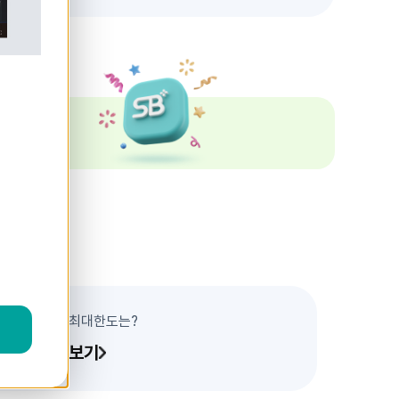
'25.7.22.
불
법
사
금
융
근
요
절
및
피
해
구
제
를
위
한
개
정
대
부
업
법
이
시
행
됩
니
 가능한 대출 최대한도는?
다!
기
불
법
대출 알아보기
사
금
융
업
자
와