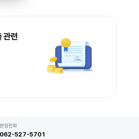
의
대
부
계
약
이
자
무
효
화
반
출 관련
금
사
회
적
불
금융소
법
대
부
계
약
원
금
·
이
자
무
효
화
(연
이
율
60%
초
과,
폭
행
·
협
박,
성
본점전화
착
취,
인
062-527-5701
신
매