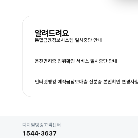
알려드려요
저축은행 직원 사칭 대출사기
통합금융정보시스템 일시중단 안내
를 주의하세요
보이스피싱이 의심되면 신고하세요
운전면허증 진위확인 서비스 일시중단 안내
인터넷뱅킹 예적금담보대출 신분증 본인확인 변경사항
고
디지털뱅킹고객센터
객
1544-3637
센
터