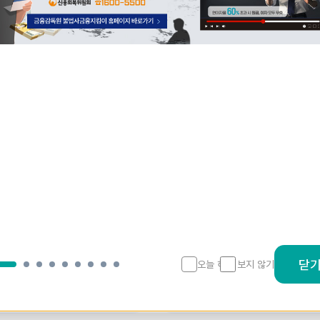
금리 비교를 한곳에서 한눈에!
SB톡톡 + 다운로드 해보세
고!
지금
닫
오늘 하루 보지 않기