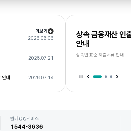
서
브
배
너
더보기
상속 금융재산 인
2026.08.06
안내
드
이
상속인 표준 제출서류 안내
라
2026.07.21
슬
음
다
너
배
브
서
 안내
2026.07.14
서
서
브
브
배
배
너
너
정
이
지
전
슬
라
이
드
텔레뱅킹서비스
1544-3636