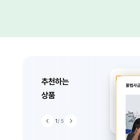
추천하는
예적금
불법사금
드
닫
이
기
라
상품
슬
음
다
품
상
는
예적금 이율
하
천
1
+ 연
추
1
/ 5
추
천
하
는
상
품