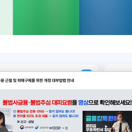
대출
담보대출(인터넷뱅킹)
정기예
융 근절 및 피해구제를 위한 개정 대부업법 안내
의
12개월
.5%
4%
연