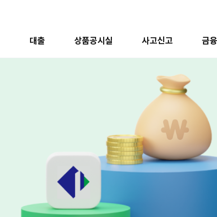
금
대출
상품공시실
사고신고
금