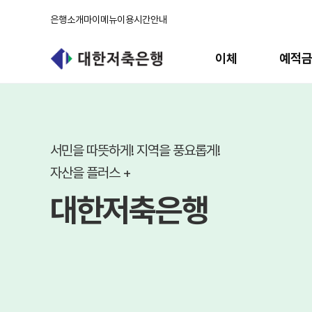
은행소개
마이메뉴
이용시간안내
주
메
이체
예적
뉴
메
인
배
너
서민을 따뜻하게! 지역을 풍요롭게!
자산을 플러스 +
대한저축은행