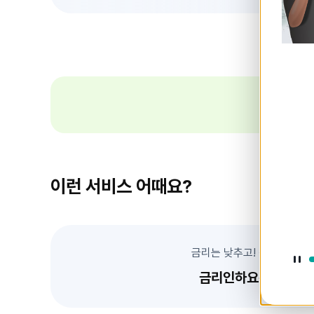
이
전
슬
라
이
드
띠
배
너
이런 서비스 어때요?
금리는 낮추고! 신용은 높이
정
지
금리인하요구권 신청