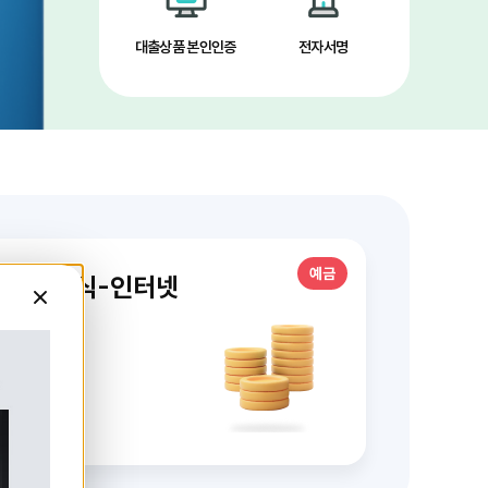
대출상품 본인인증
전자서명
예금
금 단리식-인터넷
불법사금융 근절 및 피해구제를 위한 개정 대부업법 시행
닫
기
12개월
4%
연