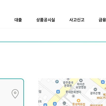
금
대출
상품공시실
사고신고
금
선
택
한
지
점
지
도
나
오
는
영
역