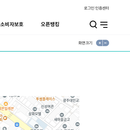
로그인
인증센터
융소비자보호
오픈뱅킹
검
전
색
체
메
뉴
화면크기
확
축
대
소