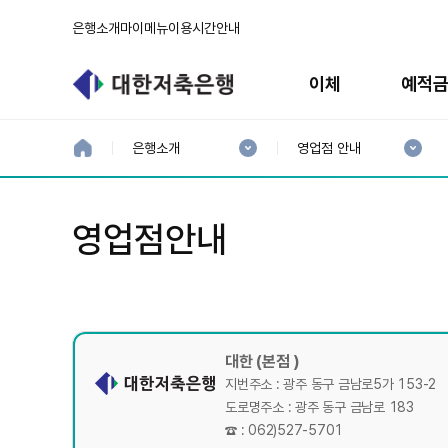
은행소개
마이메뉴
이용시간안내
주
메
이체
예적
뉴
현
현
재
재
홈
은행소개
영업점 안내
으
1
2
로
분
분
류
류
:
:
영업점안내
대한 (본점 )
지번주소 : 광주 동구 금남로5가 153-2
도로명주소 : 광주 동구 금남로 183
☎ : 062)527-5701