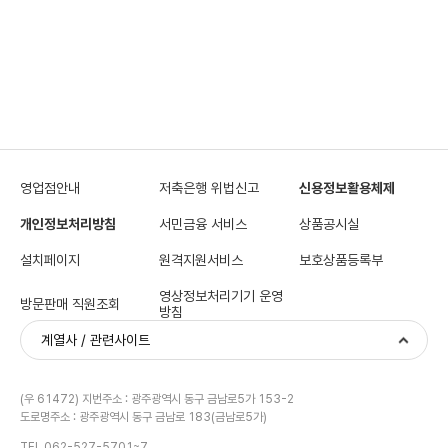
영업점안내
저축은행 위법신고
신용정보활용체제
개인정보처리방침
서민금융 서비스
상품공시실
설치페이지
원격지원서비스
보호상품등록부
영상정보처리기기 운영
방문판매 직원조회
방침
계열사 / 관련사이트
(우 61472) 지번주소 : 광주광역시 동구 금남로5가 153-2
도로명주소 : 광주광역시 동구 금남로 183(금남로5가)
TEL 062-527-5701~7