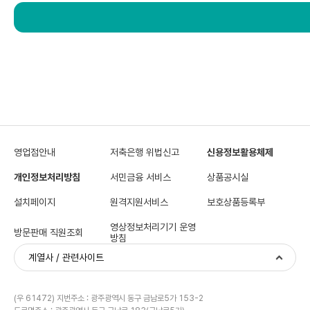
다.
영업점안내
저축은행 위법신고
신용정보활용체제
개인정보처리방침
서민금융 서비스
상품공시실
설치페이지
원격지원서비스
보호상품등록부
영상정보처리기기 운영
방문판매 직원조회
방침
계열사 / 관련사이트
(우 61472) 지번주소 : 광주광역시 동구 금남로5가 153-2