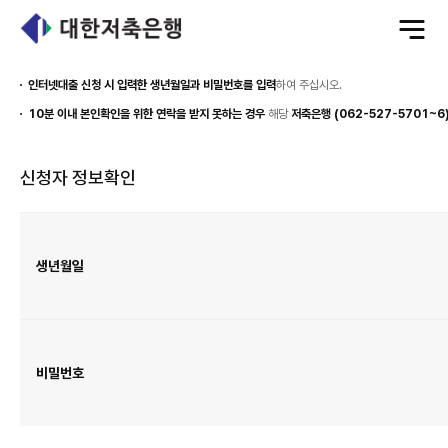
전
체
메
뉴
열
기
인터넷대출 신청 시 입력한 생년월일과 비밀번호를 입력
하여 주십시오.
10분 이내 본인확인을 위한 연락을 받지 못하는 경우
해당
저축은행 (062-527-5701~6
신청자 정보확인
신
청
자
정
보
생년월일
확
인
표
이
며
생
년
월
일,
비
밀
비밀번호
번
호
항
목
이
있
습
니