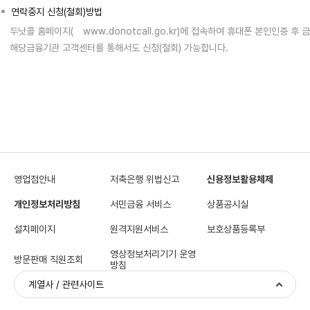
연락중지 신청(철회)방법
두낫콜 홈페이지(
www.donotcall.go.kr
)에 접속하여 휴대폰 본인인증 후 
해당금융기관 고객센터를 통해서도 신청(철회) 가능합니다.
영업점안내
저축은행 위법신고
신용정보활용체제
개인정보처리방침
서민금융 서비스
상품공시실
설치페이지
원격지원서비스
보호상품등록부
영상정보처리기기 운영
방문판매 직원조회
방침
계열사 / 관련사이트