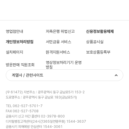
영업점안내
저축은행 위법신고
신용정보활용체제
개인정보처리방침
서민금융 서비스
상품공시실
설치페이지
원격지원서비스
보호상품등록부
영상정보처리기기 운영
방문판매 직원조회
방침
계열사 / 관련사이트
(우 61472) 지번주소 : 광주광역시 동구 금남로5가 153-2
도로명주소 : 광주광역시 동구 금남로 183(금남로5가)
TEL 062-527-5701~7
FAX 062-527-5708
금융사기 신고 야간 콜센터 02-3978-800
디지털뱅킹고객센터(24시간365일연중무휴) 1544-3637
금융사기 피해예방 안심센터 1544-3061