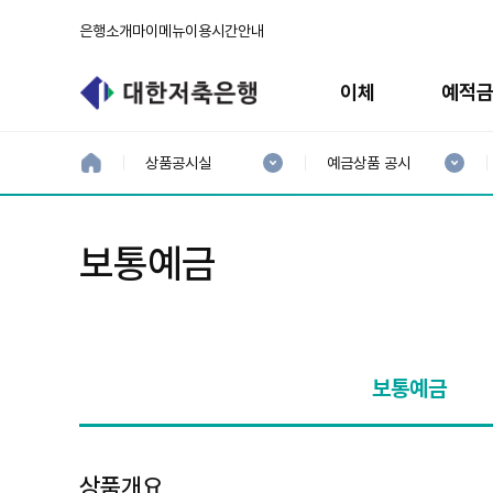
은행소개
마이메뉴
이용시간안내
주
메
이체
예적
뉴
현
현
재
재
홈
상품공시실
예금상품 공시
으
1
2
로
분
분
류
류
:
:
보통예금
보통예금
상품개요