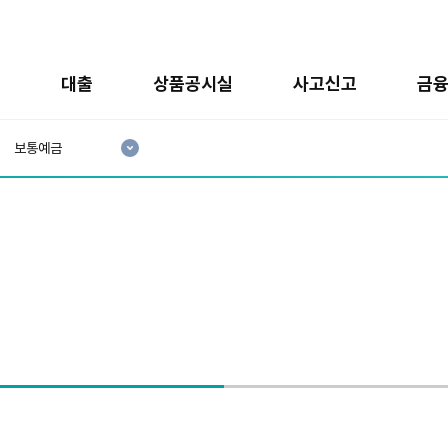
금
대출
상품공시실
사고신고
금
현
재
보통예금
3
분
류
: