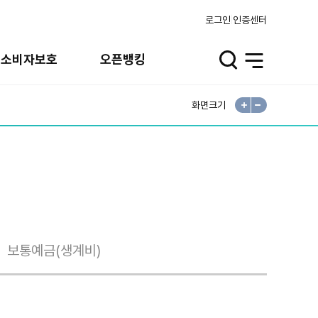
로그인
인증센터
융소비자보호
오픈뱅킹
검
전
색
체
메
뉴
화면크기
확
축
대
소
보통예금(생계비)