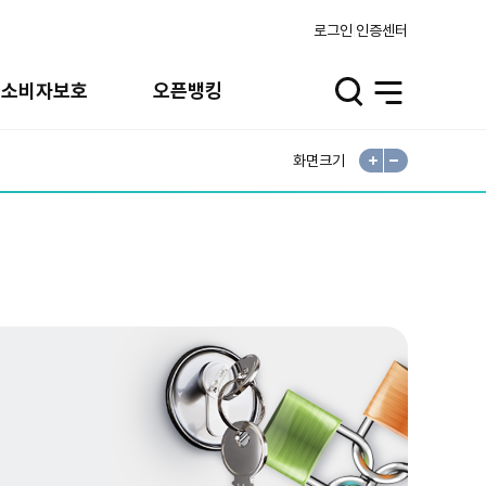
로그인
인증센터
융소비자보호
오픈뱅킹
검
전
색
체
열
메
기
뉴
열
기
화면크기
확
축
대
소