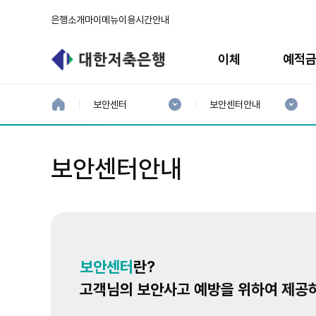
은행소개
마이메뉴
이용시간안내
주
메
이체
예적
뉴
현
현
재
재
홈
보안센터
보안센터안내
으
1
2
로
분
분
류
류
:
:
보안센터안내
보안센터
란?
고객님의 보안사고 예방을 위하여 제공