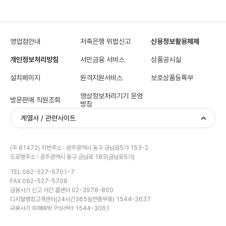
영업점안내
저축은행 위법신고
신용정보활용체제
개인정보처리방침
서민금융 서비스
상품공시실
설치페이지
원격지원서비스
보호상품등록부
영상정보처리기기 운영
방문판매 직원조회
방침
계열사 / 관련사이트
(우 61472) 지번주소 : 광주광역시 동구 금남로5가 153-2
도로명주소 : 광주광역시 동구 금남로 183(금남로5가)
TEL 062-527-5701~7
FAX 062-527-5708
금융계산기
금융사기 신고 야간 콜센터 02-3978-800
디지털뱅킹고객센터(24시간365일연중무휴) 1544-3637
금융사기 피해예방 안심센터 1544-3061
Copyright(C) ALL Right Reserved.