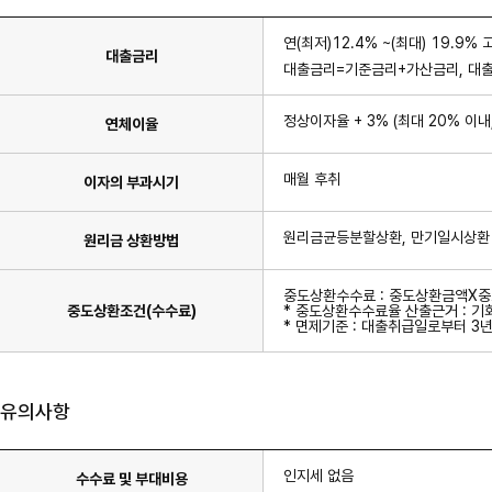
연(최저)12.4% ~(최대) 19.9% 
대출금리
대출금리=기준금리+가산금리, 대
정상이자율 + 3% (최대 20% 이
연체이율
매월 후취
이자의 부과시기
원리금균등분할상환, 만기일시상환
원리금 상환방법
중도상환수수료 : 중도상환금액X중
중도상환조건(수수료)
* 중도상환수수료율 산출근거 : 기
* 면제기준 : 대출취급일로부터 3
유의사항
인지세 없음
수수료 및 부대비용