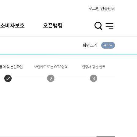
로그인
인증센터
융소비자보호
오픈뱅킹
검
전
색
체
열
메
기
뉴
열
기
화면크기
확
축
대
소
동의 및 본인확인
보안카드 또는 OTP입력
인증서 갱신 완료
1
2
3