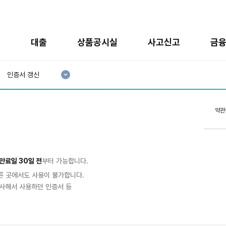
금
대출
상품공시실
사고신고
금
현
재
인증서 갱신
3
분
류
:
약관
만료일 30일 전
부터 가능합니다.
른 곳에서도 사용이 불가합니다.
복사해서 사용하던 인증서 등