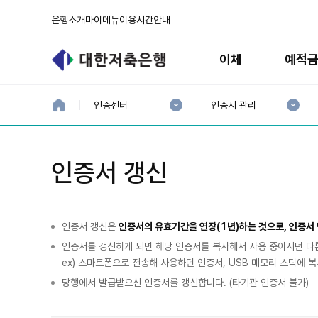
은행소개
마이메뉴
이용시간안내
주
메
이체
예적
뉴
현
현
재
재
홈
인증센터
인증서 관리
으
1
2
로
분
분
류
류
:
:
인증서 갱신
인증서 갱신은
인증서의 유효기간을 연장(1년)하는 것으로, 인증서 
인증서를 갱신하게 되면 해당 인증서를 복사해서 사용 중이시던 다
ex) 스마트폰으로 전송해 사용하던 인증서, USB 메모리 스틱에 
당행에서 발급받으신 인증서를 갱신합니다. (타기관 인증서 불가)