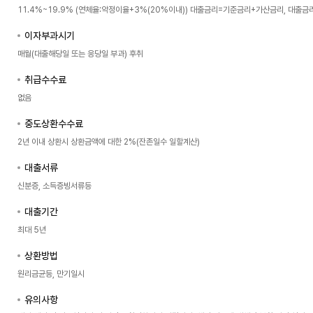
11.4%~19.9% (연체율:약정이율+3%(20%이내)) 대출금리=기준금리+가산금리, 대출
이자부과시기
매월(대출해당일 또는 응당일 부과) 후취
취급수수료
없음
중도상환수수료
2년 이내 상환시 상환금액에 대한 2%(잔존일수 일할계산)
대출서류
신분증, 소득증빙서류등
대출기간
최대 5년
상환방법
원리금균등, 만기일시
유의사항