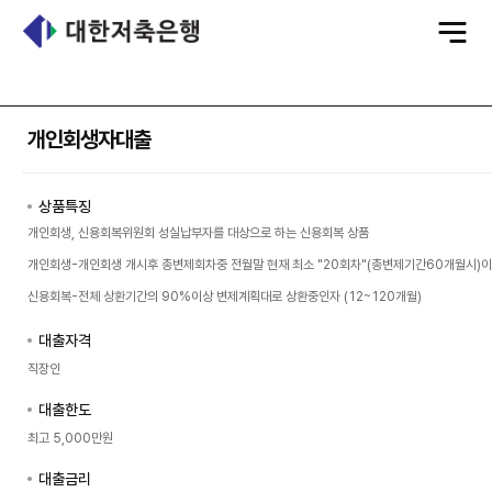
전
체
메
뉴
개인회생자대출
상품특징
개인회생, 신용회복위원회 성실납부자를 대상으로 하는 신용회복 상품
개인회생-개인회생 개시후 총변제회차중 전월말 현재 최소 "20회차"(총변제기간60개월시)이
신용회복-전체 상환기간의 90%이상 변제계획대로 상환중인자 (12~120개월)
대출자격
직장인
대출한도
최고 5,000만원
대출금리